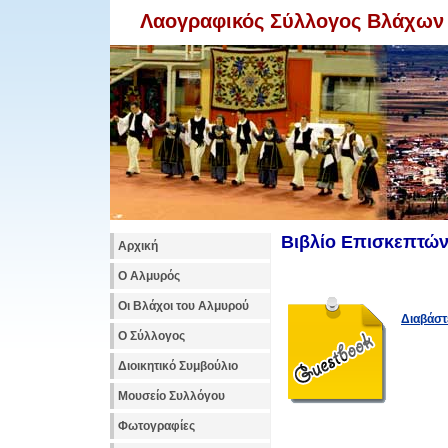
Λαογραφικός Σύλλογος Βλάχων
Βιβλίο Επισκεπτώ
Αρχική
Ο Αλμυρός
Οι Βλάχοι του Αλμυρού
Διαβάστ
Ο Σύλλογος
Διοικητικό Συμβούλιο
Μουσείο Συλλόγου
Φωτογραφίες