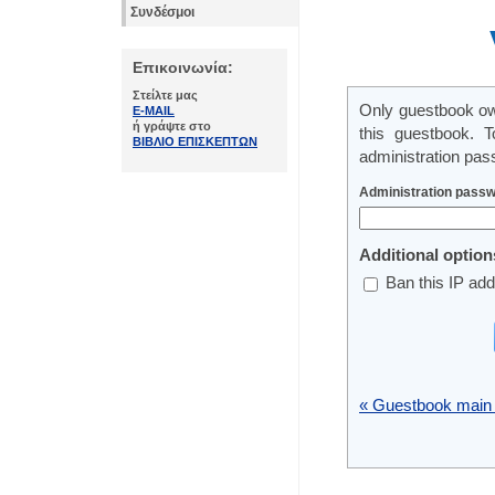
Συνδέσμοι
Επικοινωνία:
Στείλτε μας
Only guestbook ow
E-MAIL
ή γράψτε στο
this guestbook. 
ΒΙΒΛΙΟ ΕΠΙΣΚΕΠΤΩΝ
administration pas
Administration passw
Additional option
Ban this IP ad
« Guestbook main