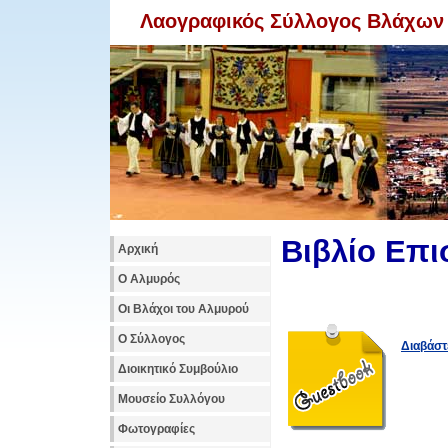
Λαογραφικός Σύλλογος Βλάχων
Βιβλίο Επ
Αρχική
Ο Αλμυρός
Οι Βλάχοι του Αλμυρού
Ο Σύλλογος
Διαβάστ
Διοικητικό Συμβούλιο
Μουσείο Συλλόγου
Φωτογραφίες